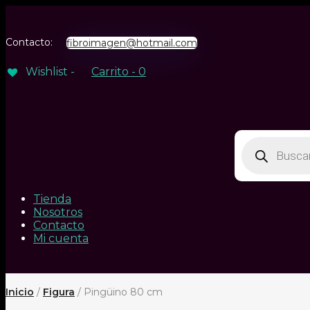
Contacto:
fibroimagen@hotmail.com
Wishlist -
Carrito -
0
Búsqueda
de
productos
Tienda
Nosotros
Contacto
Mi cuenta
Inicio
/
Figura
/ Pingüino 80 cm