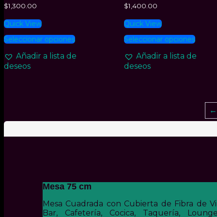
$
1,300.00
$
1,400.00
prod
Quick View
Quick View
Este
Este
Seleccionar opciones
Seleccionar opciones
producto
prod
tiene
tiene
Añadir a lista de
Añadir a lista de
múltiples
múlti
deseos
deseos
variantes.
varian
Las
Las
opciones
opcio
se
se
pueden
pued
elegir
elegir
en
en
la
la
página
págin
de
de
producto
prod
Mesa 75 cm
Mesa Cuadrada con Cubierta de Fibra de Vid
Bar, Cafetería, Cocica, Taquería, Loun