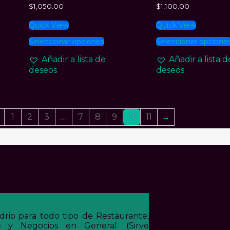
$
1,050.00
$
1,100.00
ucto
página
de
Quick View
Quick View
producto
Este
Seleccionar opciones
Seleccionar opcione
ucto
producto
tiene
Añadir a lista de
Añadir a lista d
ples
múltiples
deseos
deseos
tes.
variantes.
Las
nes
opciones
se
en
pueden
←
1
2
3
…
7
8
9
10
11
→
elegir
en
la
a
página
de
ucto
producto
rio para todo tipo de Restaurante,
ge y Negocios en General. (Sirve