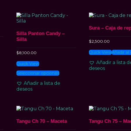
Sura – Caja de re
Silla Panton Candy –
Silla
$
2,500.00
Quick View
Añadir al 
$
8,100.00
Añadir a lista d
ucto
Quick View
deseos
Este
Seleccionar opciones
ples
producto
tes.
tiene
Añadir a lista de
múltiples
deseos
nes
variantes.
Las
en
opciones
se
pueden
elegir
Tangu Ch 70 – Maceta
Tangu Ch 75 – Ma
a
en
la