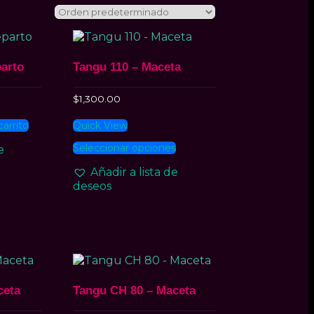
parto
Tangu 110 – Maceta
$
1,300.00
carrito
Quick View
Este
Seleccionar opciones
e
producto
tiene
Añadir a lista de
múltiples
deseos
variantes.
Las
opciones
se
pueden
elegir
en
la
ceta
Tangu CH 80 – Maceta
página
de