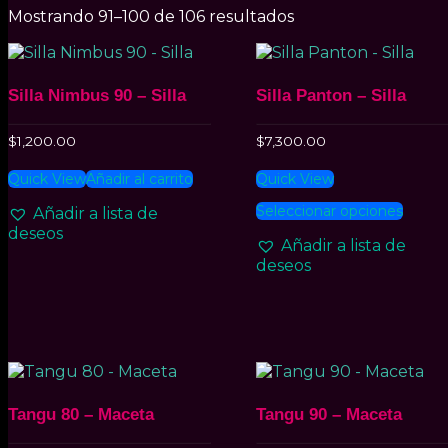
Mostrando 91–100 de 106 resultados
Silla Nimbus 90 – Silla
Silla Panton – Silla
$
1,200.00
$
7,300.00
Quick View
Añadir al carrito
Quick View
Este
Seleccionar opciones
Añadir a lista de
prod
deseos
tiene
Añadir a lista de
múlti
deseos
varian
Las
opcio
se
pued
elegir
en
la
Tangu 80 – Maceta
Tangu 90 – Maceta
págin
de