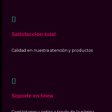

Satisfacción total
Calidad en nuestra atención y productos

Soporte en línea
Contáctanos y cotiza a través de la página