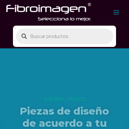
Búsqueda
de
productos
MOBILIARIO
Piezas de diseño
de acuerdo a tu
presupuesto