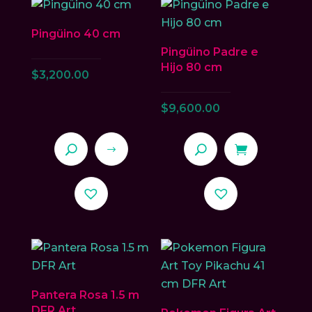
variantes.
variantes.
Las
Las
Pingüino 40 cm
opciones
opciones
Pingüino Padre e
se
se
Hijo 80 cm
$
3,200.00
pueden
pueden
elegir
elegir
$
9,600.00
en
en
la
la
página
página
de
de
Este
producto
producto
producto
tiene
múltiples
variantes.
Las
opciones
Pantera Rosa 1.5 m
se
DFR Art