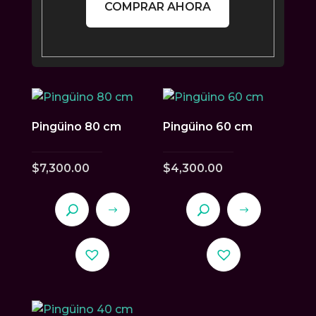
COMPRAR AHORA
Pingüino 80 cm
Pingüino 60 cm
$
7,300.00
$
4,300.00
Este
Este
producto
producto
tiene
tiene
múltiples
múltiples
variantes.
variantes.