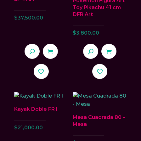
Pokemon Figura Art
pueden
Toy Pikachu 41 cm
elegir
DFR Art
$
37,500.00
en
la
$
3,800.00
página
de
producto
Kayak Doble FR I
Mesa Cuadrada 80 –
Mesa
$
21,000.00