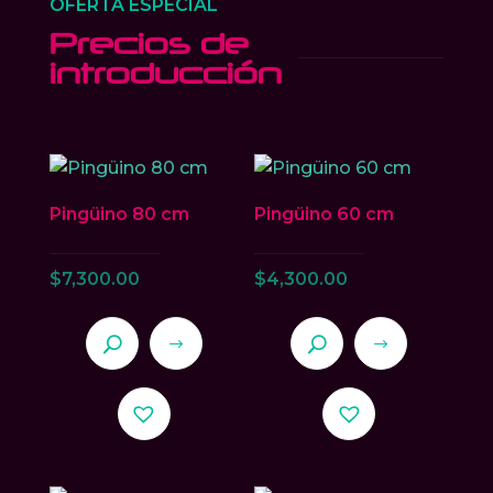
OFERTA ESPECIAL
la
Precios de
página
introducción
de
producto
Pingüino 80 cm
Pingüino 60 cm
$
7,300.00
$
4,300.00
Este
Este
producto
producto
tiene
tiene
múltiples
múltiples