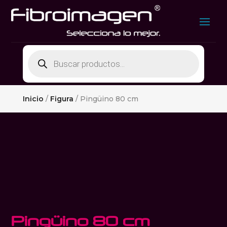
Búsqueda
de
productos
Inicio
/
Figura
/ Pingüino 80 cm
Pingüino 80 cm