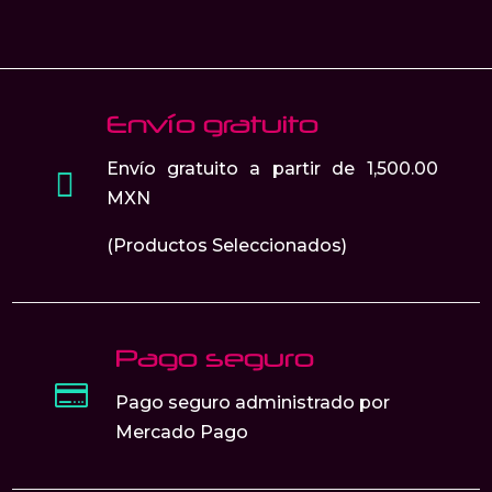
la
página
de
producto
Envío gratuito
Envío gratuito a partir de 1,500.00

MXN
(Productos Seleccionados)
Pago seguro

Pago seguro administrado por
Mercado Pago