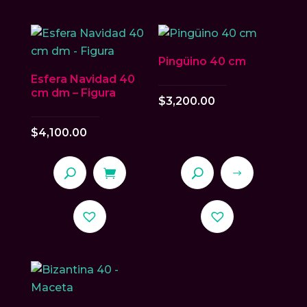
múltiples
variantes.
Las
Pingüino 40 cm
opciones
Esfera Navidad 40
se
cm dm – Figura
$
3,200.00
pueden
elegir
$
4,100.00
en
la
página
de
Este
producto
producto
tiene
múltiples
variantes.
Las
opciones