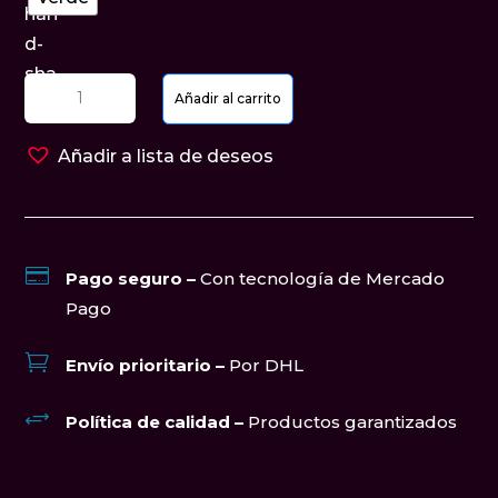
Pingüino
Añadir al carrito
80
cm
Añadir a lista de deseos
cantidad

Pago seguro –
Con tecnología de Mercado
Pago

Envío prioritario –
Por DHL
+
Política de calidad –
Productos garantizados