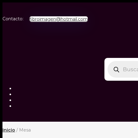
Contacto:
fibroimagen@hotmail.com
Búsqueda
de
productos
Inicio
/ Mesa