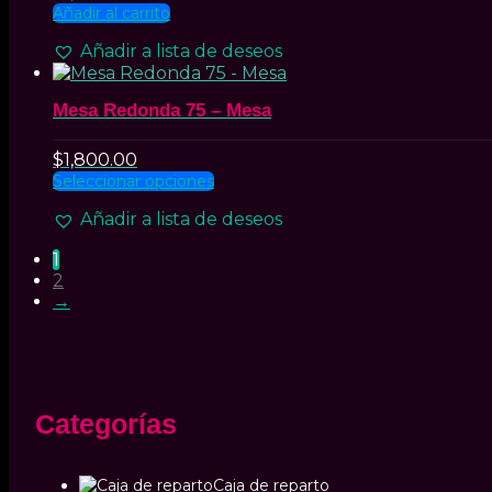
pueden
Añadir al carrito
elegir
Añadir a lista de deseos
en
la
página
Mesa Redonda 75 – Mesa
de
producto
$
1,800.00
Este
Seleccionar opciones
producto
Añadir a lista de deseos
tiene
múltiples
1
variantes.
2
Las
→
opciones
se
pueden
elegir
en
la
Categorías
página
de
producto
Caja de reparto