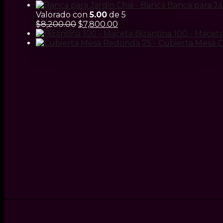
Banca para Ja
Valorado con
5.00
de 5
El
El
$
8,200.00
$
7,800.00
precio
precio
Bizantina 100 - Macet
original
actual
C
era:
es:
$8,200.00.
$7,800.00.