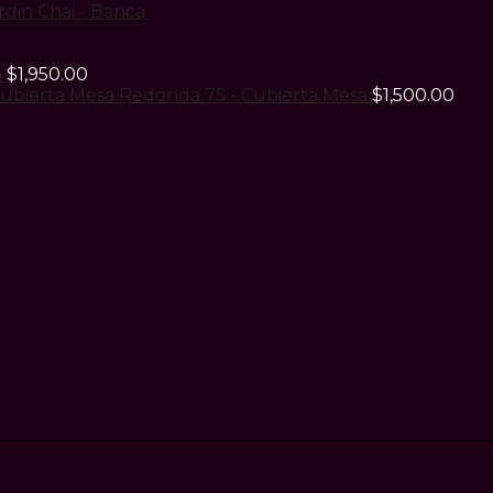
rdin Chai - Banca
a
$
1,950.00
ubierta Mesa Redonda 75 - Cubierta Mesa
$
1,500.00