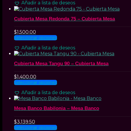
Añadir a lista de deseos
en
tiene
la
múltiples
página
variantes.
Cubierta Mesa Redonda 75 – Cubierta Mesa
de
Las
producto
opciones
se
$
1,500.00
pueden
Este
Seleccionar opciones
elegir
producto
Añadir a lista de deseos
en
tiene
la
múltiples
página
variantes.
Cubierta Mesa Tangu 90 – Cubierta Mesa
de
Las
producto
opciones
se
$
1,400.00
pueden
Este
Seleccionar opciones
elegir
producto
Añadir a lista de deseos
en
tiene
la
múltiples
página
variantes.
Mesa Banco Babilonia – Mesa Banco
de
Las
producto
opciones
se
$
3,139.50
pueden
Este
Seleccionar opciones