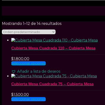
Mostrando 1–12 de 14 resultados
Cubierta Mesa Cuadrada 110 – Cubierta Mesa
$
1,800.00
Este
Seleccionar opciones
producto
Añadir a lista de deseos
tiene
múltiples
variantes.
Cubierta Mesa Cuadrada 75 – Cubierta Mesa
Las
opciones
se
$
1,500.00
pueden
Este
Seleccionar opciones
elegir
producto