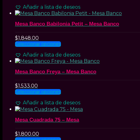
elegir
producto
Añadir a lista de deseos
en
tiene
la
múltiples
página
variantes.
Mesa Banco Babilonia Petit – Mesa Banco
de
Las
producto
opciones
se
$
1,848.00
pueden
Este
Seleccionar opciones
elegir
producto
Añadir a lista de deseos
en
tiene
la
múltiples
página
variantes.
Mesa Banco Freya – Mesa Banco
de
Las
producto
opciones
se
$
1,533.00
pueden
Este
Seleccionar opciones
elegir
producto
Añadir a lista de deseos
en
tiene
la
múltiples
página
variantes.
Mesa Cuadrada 75 – Mesa
de
Las
producto
opciones
se
$
1,800.00
pueden
Este
Seleccionar opciones