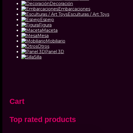
Decoración
Embarcaciones
Esculturas / Art Toys
Espejo
Figura
Maceta
Mesa
Mobiliario
Otros
Panel 3D
Silla
Cart
Top rated products