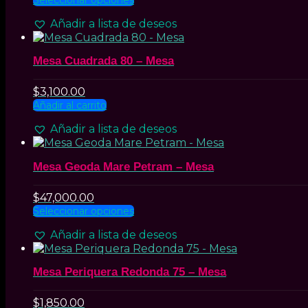
elegir
producto
Añadir a lista de deseos
en
tiene
la
múltiples
página
variantes.
Mesa Cuadrada 80 – Mesa
de
Las
producto
opciones
se
$
3,100.00
pueden
Añadir al carrito
elegir
Añadir a lista de deseos
en
la
página
Mesa Geoda Mare Petram – Mesa
de
producto
$
47,000.00
Este
Seleccionar opciones
producto
Añadir a lista de deseos
tiene
múltiples
variantes.
Mesa Periquera Redonda 75 – Mesa
Las
opciones
se
$
1,850.00