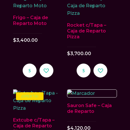
Frigo – Caja de
Reparto Moto
Rocket c/Tapa –
Caja de Reparto
Pizza
$
3,400.00
$
3,700.00
Este
Este
producto
producto
tiene
tiene
múltiples
múltiples
¡OFERTA!
variantes.
variantes.
Sauron Safe – Caja
Las
Las
de Reparto
opciones
opciones
Extcube c/Tapa –
se
se
Caja de Reparto
$
4,120.00