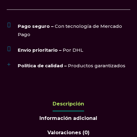
Reparto
Moto
cantidad

Pago seguro –
Con tecnología de Mercado
Pago

Envío prioritario –
Por DHL
+
Política de calidad –
Productos garantizados
Descripción
Información adicional
Valoraciones (0)