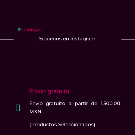
tiene
de
de
múltiples
producto
producto
variantes.
Las
#
Fibroimagen
opciones
Síguenos en Instagram
se
pueden
elegir
en
la
página
de
Envío gratuito
producto
Envío gratuito a partir de 1,500.00

MXN
(Productos Seleccionados)