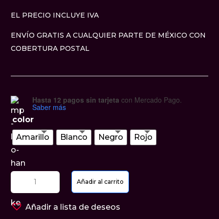
EL PRECIO INCLUYE IVA
ENVÍO GRATIS A CUALQUIER PARTE DE MÉXICO CON
COBERTURA POSTAL
Hasta 12 pagos sin tarjeta
con Mercado Pago.
Saber más
color
Amarillo
Blanco
Negro
Rojo
Milita
Añadir al carrito
-
Caja
Añadir a lista de deseos
de