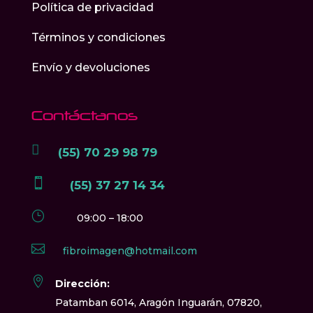
Política de privacidad
Términos y condiciones
Envío y devoluciones
Contáctanos

(55) 70 29 98 79

(55) 37 27 14 34
}
09:00 – 18:00

fibroimagen@hotmail.com

Dirección:
Patamban 6014, Aragón Inguarán, 07820,