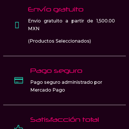
de
Envío gratuito
producto
Envío gratuito a partir de 1,500.00

MXN
(Productos Seleccionados)
Pago seguro

Pago seguro administrado por
Mercado Pago
Satisfacción total