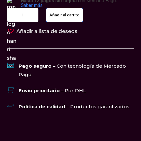
Hasta 12 pagos sin tarjeta
con Mercado Pago.
Saber más
Silla
Añadir al carrito
Mano
-
Añadir a lista de deseos
Silla
cantidad

Pago seguro –
Con tecnología de Mercado
Pago

Envío prioritario –
Por DHL
+
Política de calidad –
Productos garantizados